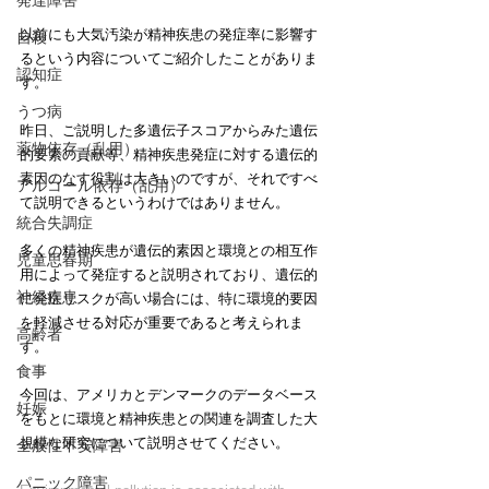
発達障害
以前にも大気汚染が精神疾患の発症率に影響す
自殺
るという内容についてご紹介したことがありま
認知症
す。
うつ病
昨日、ご説明した多遺伝子スコアからみた遺伝
薬物依存（乱用）
的要素の貢献等、精神疾患発症に対する遺伝的
素因のなす役割は大きいのですが、それですべ
アルコール依存（乱用）
て説明できるというわけではありません。
統合失調症
多くの精神疾患が遺伝的素因と環境との相互作
児童思春期
用によって発症すると説明されており、遺伝的
神経疾患
に発症リスクが高い場合には、特に環境的要因
を軽減させる対応が重要であると考えられま
高齢者
す。
食事
今回は、アメリカとデンマークのデータベース
妊娠
をもとに環境と精神疾患との関連を調査した大
規模な研究について説明させてください。
全般性不安障害
パニック障害