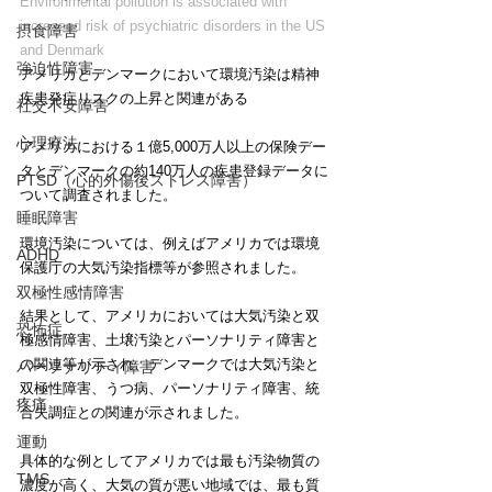
Environmental pollution is associated with 
increased risk of psychiatric disorders in the US 
摂食障害
and Denmark
強迫性障害
アメリカとデンマークにおいて環境汚染は精神
疾患発症リスクの上昇と関連がある
社交不安障害
心理療法
アメリカにおける１億5,000万人以上の保険デー
タとデンマークの約140万人の疾患登録データに
PTSD（心的外傷後ストレス障害）
ついて調査されました。
睡眠障害
環境汚染については、例えばアメリカでは環境
ADHD
保護庁の大気汚染指標等が参照されました。
双極性感情障害
結果として、アメリカにおいては大気汚染と双
恐怖症
極感情障害、土壌汚染とパーソナリティ障害と
の関連等が示され、デンマークでは大気汚染と
パーソナリティ障害
双極性障害、うつ病、パーソナリティ障害、統
疼痛
合失調症との関連が示されました。
運動
具体的な例としてアメリカでは最も汚染物質の
TMS
濃度が高く、大気の質が悪い地域では、最も質