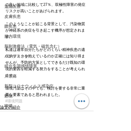
の良い地域に比較して27％、双極性障害の発症
遠隔医療
リスクが高いことがあげられます。
皮膚疾患
このようなことが起こる背景として、汚染物質
眼疾患
が神経系の炎症を引き起こす機序が想定されま
腸内環境
す。
脳刺激療法（電気・磁気含む）
私達は通常自分たちがどのくらい精神疾患の遺
パンデミック
伝的リスクを抱えているのか正確には知り得ま
せんが、予防的方策としてできるだけ既知の環
統合失調感情障害
境的要因を軽減する努力をすることが考えられ
ます。
片頭痛
新型コロナウィルス感染症
環境汚染はその中でも、検討を要する非常に重
要な要素であると思われました。
動物
#環境問題
喫煙
論文の紹介
不登校
線維性筋痛症