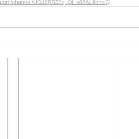
be.com/channel/UCd8RS50q_Ol_x82AL9hhziQ