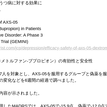
うつ病に対する効果に
。
of AXS-05 
upropion) in Patients 
ve Disorder: A Phase 3 
 Trial (GEMINI)
rist.com/jcp/depression/efficacy-safety-of-axs-05-dextr
トロメトルファン-ブプロピオン）の有効性と安全性
7人を対象とし、AXS-05を服用するグループと偽薬を
の変化などを6週間の経過で調べました。
内容が示されました。
たMADRSでは、AXS-05で-15.9点、偽薬で-12.