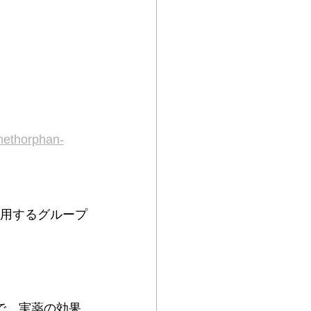
omethorphan-
服用するグループ
0点で、実薬の効果