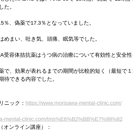
した。
.5％、偽薬で17.3％となっていました。
はめまい、吐き気、頭痛、眠気等でした。
DA受容体拮抗薬はうつ病の治療について有効性と安全性
薬で、効果が表れるまでの期間が比較的短く（最短で１
期待できる内容でした。
リニック：
https://www.morisawa-mental-clinic.com/
awa-mental-clinic.com/tms%E6%B2%BB%E7%99%82
ネル（オンライン講座）：