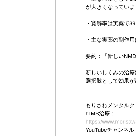
が大きくなっていま
・寛解率は実薬で39
・主な実薬の副作用
要約：『新しいNM
新しいしくみの治療
選択肢として効果が
もりさわメンタルク
rTMS治療：
https://www.moris
YouTubeチャン