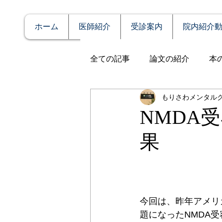
ホーム
医師紹介
受診案内
院内紹介
全ての記事
論文の紹介
本
もりさわメンタル
説明
症例報告
発達障
NMDA
果
アルコール依存（乱用）
全般性不安障害
パニック
今回は、昨年アメリ
題になったNMDA受
PTSD（心的外傷後ストレス障