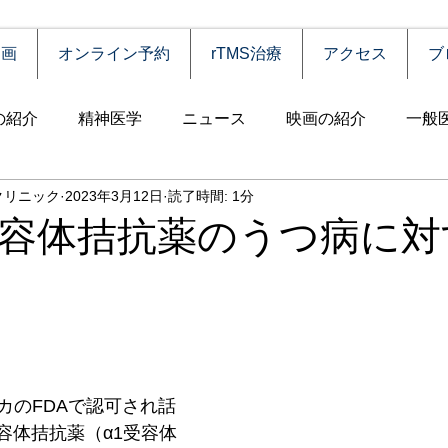
動画
オンライン予約
rTMS治療
アクセス
ブ
の紹介
精神医学
ニュース
映画の紹介
一般
クリニック
2023年3月12日
読了時間: 1分
害
自殺
認知症
うつ病
薬物依存（乱用）
受容体拮抗薬のうつ病に対
統合失調症
児童思春期
神経疾患
高齢者
食
障害
摂食障害
強迫性障害
社交不安障害
心
カのFDAで認可され話
容体拮抗薬（α1受容体
害）
睡眠障害
ADHD