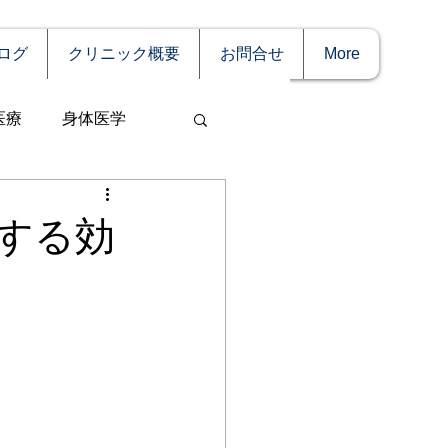
ログ
クリニック概要
お問合せ
More
医療
身体医学
する効
事
妊娠
理療法