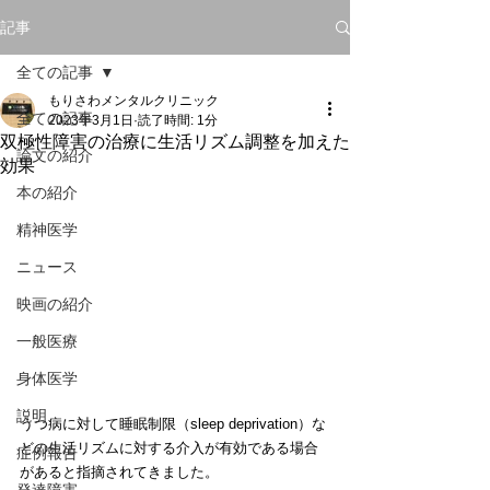
記事
全ての記事
もりさわメンタルクリニック
全ての記事
2023年3月1日
読了時間: 1分
双極性障害の治療に生活リズム調整を加えた
論文の紹介
効果
本の紹介
精神医学
ニュース
映画の紹介
一般医療
身体医学
説明
うつ病に対して睡眠制限（sleep deprivation）な
どの生活リズムに対する介入が有効である場合
症例報告
があると指摘されてきました。