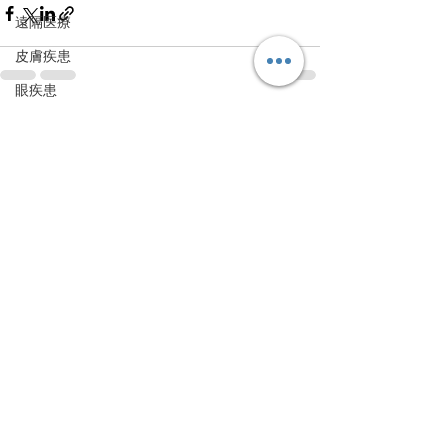
遠隔医療
皮膚疾患
眼疾患
腸内環境
すべて表示
最新記事
脳刺激療法（電気・磁気含む）
パンデミック
統合失調感情障害
片頭痛
新型コロナウィルス感染症
動物
喫煙
不登校
線維性筋痛症