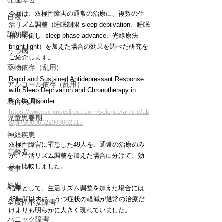
発達障害
今回は、双極性障害の通常の治療に、複数の生
自殺
活リズム調整（睡眠制限 sleep deprivation、睡眠
認知症
相の前倒し  sleep phase advance、光線療法 
bright light）を加えた場合の効果を調べた研究を
うつ病
ご紹介します。
薬物依存（乱用）
Rapid and Sustained Antidepressant Response 
アルコール依存（乱用）
with Sleep Deprivation and Chronotherapy in 
統合失調症
Bipolar Disorder
https://www.sciencedirect.com/science/article/ab
児童思春期
s/pii/S0006322309002315
神経疾患
双極性障害に罹患した49人を、通常の治療のみ
高齢者
か、生活リズム調整を加えた場合に分けて、効
果を比較しました。
食事
妊娠
結果として、生活リズム調整を加えた場合には
48時間以内に、うつ症状の軽減が通常の治療だ
全般性不安障害
けよりも明らかに大きく現れていました。
パニック障害