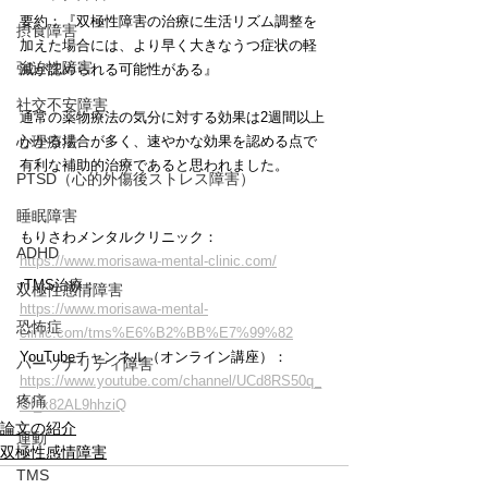
要約：『双極性障害の治療に生活リズム調整を
摂食障害
加えた場合には、より早く大きなうつ症状の軽
強迫性障害
減が認められる可能性がある』
社交不安障害
通常の薬物療法の気分に対する効果は2週間以上
心理療法
かかる場合が多く、速やかな効果を認める点で
有利な補助的治療であると思われました。
PTSD（心的外傷後ストレス障害）
睡眠障害
もりさわメンタルクリニック：
ADHD
https://www.morisawa-mental-clinic.com/
rTMS治療：
双極性感情障害
https://www.morisawa-mental-
恐怖症
clinic.com/tms%E6%B2%BB%E7%99%82
YouTubeチャンネル（オンライン講座）：
パーソナリティ障害
https://www.youtube.com/channel/UCd8RS50q_
疼痛
Ol_x82AL9hhziQ
論文の紹介
運動
双極性感情障害
TMS