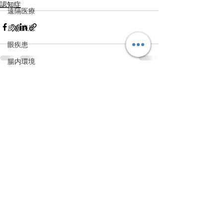
認知症
遠隔医療
皮膚疾患
眼疾患
腸内環境
脳刺激療法（電気・磁気含む）
すべて表示
最新記事
パンデミック
統合失調感情障害
片頭痛
新型コロナウィルス感染症
動物
喫煙
不登校
線維性筋痛症