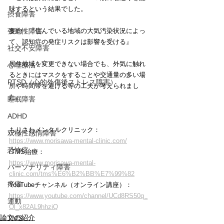
味するという結果でした。
摂食障害
要約：『住んでいる地域の大気汚染状況によっ
強迫性障害
て、認知症の発症リスクは影響を受ける』
社交不安障害
居住地域を変更できない場合でも、外気に触れ
心理療法
るときにはマスクをすることや交通量の多い場
PTSD（心的外傷後ストレス障害）
所や時間帯を避ける等の工夫が考えられまし
た。
睡眠障害
ADHD
もりさわメンタルクリニック：
双極性感情障害
https://www.morisawa-mental-clinic.com/
恐怖症
rTMS治療：
https://www.morisawa-mental-
パーソナリティ障害
clinic.com/tms%E6%B2%BB%E7%99%82
疼痛
YouTubeチャンネル（オンライン講座）：
https://www.youtube.com/channel/UCd8RS50q_
運動
Ol_x82AL9hhziQ
論文の紹介
TMS