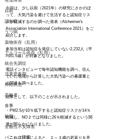
発達障害
今回は、少し以前（2021年）の研究にさかのぼ
自殺
って、大気汚染を避けて生活すると認知症リス
認知症
クが軽減するのか調べた発表（Alzheimer's 
Association International Conference 2021）をご
うつ病
紹介します。
薬物依存（乱用）
参加当初は認知症を発症していない2,232人（平
アルコール依存（乱用）
均81.5歳）が対象となりました。
統合失調症
電話インタビューで毎年認知機能を調べ、住ん
児童思春期
でいた地域から計算した大気汚染への暴露量と
の関連を調べました。
神経疾患
高齢者
結果として、以下のことが示されました。
食事
・PM2.5が10％低下すると認知症リスクが14％
妊娠
軽減し、NO２では同様に26％軽減するという関
連が明らかになりました。
全般性不安障害
パニック障害
・これは計算によると、２～３歳の若返りを意