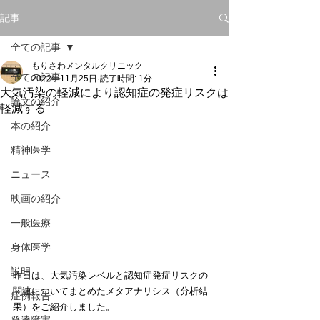
記事
全ての記事
もりさわメンタルクリニック
全ての記事
2022年11月25日
読了時間: 1分
大気汚染の軽減により認知症の発症リスクは
論文の紹介
軽減する
本の紹介
精神医学
ニュース
映画の紹介
一般医療
身体医学
説明
昨日は、大気汚染レベルと認知症発症リスクの
関連についてまとめたメタアナリシス（分析結
症例報告
果）をご紹介しました。