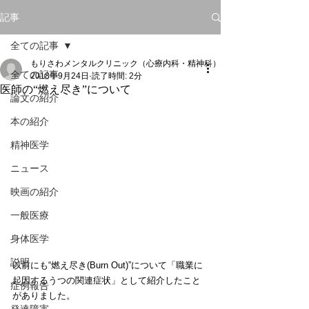
記事
全ての記事
もりさわメンタルクリニック（心療内科・精神科）
全ての記事
2018年9月24日
読了時間: 2分
医師の“燃え尽き”について
論文の紹介
本の紹介
精神医学
ニュース
映画の紹介
一般医療
身体医学
説明
以前にも“燃え尽き(Burn Out)”について「職業に
起因するうつの関連症状」として紹介したこと
症例報告
がありました。