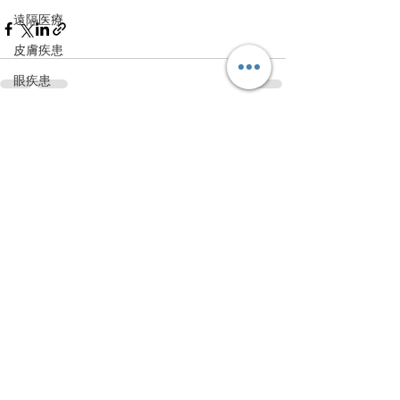
遠隔医療
皮膚疾患
眼疾患
腸内環境
すべて表示
最新記事
脳刺激療法（電気・磁気含む）
パンデミック
統合失調感情障害
片頭痛
新型コロナウィルス感染症
動物
喫煙
不登校
線維性筋痛症