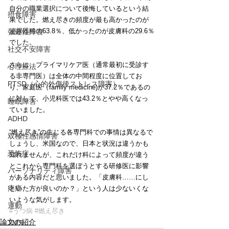
自分の職業選択について後悔しているという結
摂食障害
果でした。燃え尽きの頻度が最も高かったのが
泌尿器科の63.8％、低かったのが皮膚科の29.6％
強迫性障害
でした。
社交不安障害
さらに、プライマリケア医（通常最初に受診す
心理療法
る非専門医）は全体の中間程度に位置してお
PTSD（心的外傷後ストレス障害）
り、家庭医（family medicine)が37.2％であるの
に対して、小児科医では43.2％とやや高くなっ
睡眠障害
ていました。
ADHD
“燃え尽き”の生じる各専門科での事情は異なるで
双極性感情障害
しょうし、米国なので、日本と状況は違うかも
恐怖症
知れませんが、これだけ科によって頻度が違う
とこれから専門科を選ぼうとする研修医に影響
パーソナリティ障害
がある内容だと思いました。「皮膚科……にし
疼痛
といた方が良いのか？」という人は少ないくな
いような気がします。
運動
#うつ病
#燃え尽き
論文の紹介
TMS