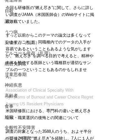
発達障害
今回も研修医の“燃え尽き”に関して、さらに詳し
自殺
い調査がJAMA（米国医師会）のWebサイトに掲
認知症
載されていました。
うつ病
ずっと以前からこのテーマの論文は多くなって
います。これは、同職種内でのデータの入手が
薬物依存（乱用）
容易であるということもあるような気がします
アルコール依存（乱用）
が、“燃え尽き”を調べる目的で考えると、精神や
肉体を酷使する医師という職種群が適切なサン
統合失調症
プルの一つということもあるのかもしれませ
児童思春期
ん。
神経疾患
Association of Clinical Specialty With 
高齢者
Symptoms of Burnout and Career Choice Regret 
Among US Resident Physicians
食事
米国研修医における、専門科の違いと燃え尽き
妊娠
症候・職業選択の後悔との関連について
全般性不安障害
調査の対象となった3588人のうち、およそ半分
パニック障害
が研修2年目で“燃え尽き”を経験し、7人に１人が