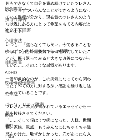
何もできなくて自分を責め続けていたツレさん
摂食障害
が、少しずついろんなことができるようになっ
ていく過程が分かり、現在昔のツレさんのよう
強迫性障害
な状況にある方にとって希望をもてる内容だと
社交不安障害
思います。
心理療法
いつも、「焦らなくても良い。今できることを
PTSD（心的外傷後ストレス障害）
少しずつ」という姿勢で毎日を過ごしていたこ
とが、振り返ってみると大きな改善につながっ
睡眠障害
ていた……そのような感慨があります。
ADHD
一番印象的なのが、この病気になってから関わ
双極性感情障害
ったすべての方に対する深い感謝を繰り返し述
べられていることです。
恐怖症
パーソナリティ障害
ツレさんご本人が書かれているエッセイから一
部を抜粋させてください。
疼痛
「……そして僕はうつ病になった。人様、世間
運動
様、家族、親戚、もうみんなにむちゃくちゃ迷
惑をかけた。恥ずかしかった。穴があったら入
TMS