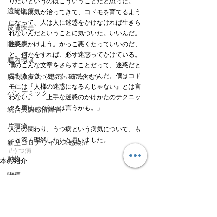
りたいというのはこういうことだと思った。
遠隔医療
　でも病気が治ってきて、コドモを育てるよう
になって、人は人に迷惑をかけなければ生きら
皮膚疾患
れないんだということに気づいた。いいんだ。
眼疾患
迷惑をかけよう。かっこ悪くたっていいのだ、
と。何かをすれば、必ず迷惑ってかけている。
腸内環境
僕のこんな文章をさらすことだって、迷惑だと
思う人もきっといる。でもいいんだ。僕はコド
脳刺激療法（電気・磁気含む）
モには『人様の迷惑になるんじゃない』とは言
パンデミック
わない。……上手な迷惑のかけかたのテクニッ
クを磨け、くらいは言うかも。」
統合失調感情障害
片頭痛
人との関わり、うつ病という病気について、も
っと深く理解したいと思いました。
新型コロナウィルス感染症
#うつ病
動物
本の紹介
喫煙
不登校
線維性筋痛症