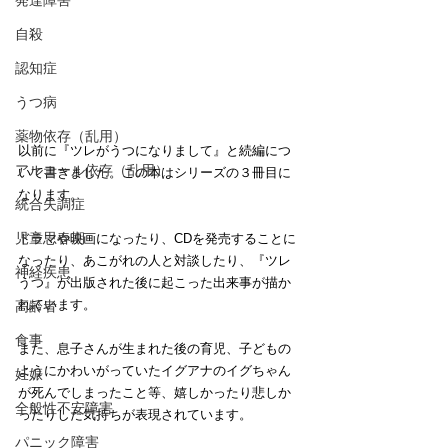
発達障害
自殺
認知症
うつ病
薬物依存（乱用）
以前に『ツレがうつになりまして』と続編につ
アルコール依存（乱用）
いて書きました。この本はシリーズの３冊目に
なります。
統合失調症
児童思春期
ドラマや映画になったり、CDを発売することに
なったり、あこがれの人と対談したり、『ツレ
神経疾患
うつ』が出版された後に起こった出来事が描か
れています。
高齢者
食事
また、息子さんが生まれた後の育児、子どもの
ようにかわいがっていたイグアナのイグちゃん
妊娠
が死んでしまったこと等、嬉しかったり悲しか
全般性不安障害
ったりした気持ちが表現されています。
パニック障害