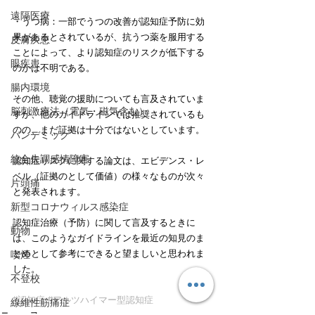
遠隔医療
・うつ病：一部でうつの改善が認知症予防に効
果があるとされているが、抗うつ薬を服用する
皮膚疾患
ことによって、より認知症のリスクが低下する
眼疾患
のかは不明である。
腸内環境
その他、聴覚の援助についても言及されていま
脳刺激療法（電気・磁気含む）
すが、他のガイドラインでは推奨されているも
のの、まだ証拠は十分ではないとしています。
パンデミック
統合失調感情障害
認知症リスクに関する論文は、エビデンス・レ
ベル（証拠のとして価値）の様々なものが次々
片頭痛
と発表されます。
新型コロナウィルス感染症
認知症治療（予防）に関して言及するときに
動物
は、このようなガイドラインを最近の知見のま
とめとして参考にできると望ましいと思われま
喫煙
した。
不登校
#認知症
#アルツハイマー型認知症
線維性筋痛症