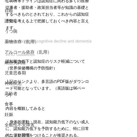
発達障害
このガイドラインは認知症に関わる多くの医療
従事者・援助者・政策担当者等が知識の基礎と
自殺
するべきものとされており、これからの認知症
認知症
予防を考える上で把握しておくべき内容と言え
ます。
うつ病
Risk reduction of cognitive decline and dementia
薬物依存（乱用）
アルコール依存（乱用）
WHO Guidelines
認知能力低下と認知症のリスク軽減について
統合失調症
（世界保健機構の予防指針）
児童思春期
上記のリンクより、多言語のPDF版がダウンロ
神経疾患
ード可能となっています。（英語版は96ペー
高齢者
ジ）
食事
内容を概観してみると
妊娠
・身体的運動：現在、認知能力低下のない成人
全般性不安障害
に、認知能力低下を予防するために、特に日常
パニック障害
的な運動習慣をつけることが推奨される。