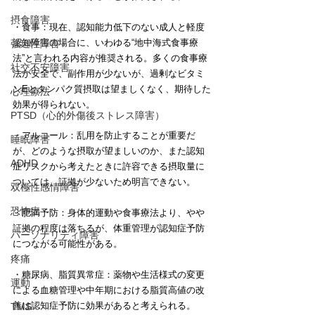
摂食障害
・食事：現在、認知能力低下のない成人と軽度
認知障害の場合に、いわゆる“地中海式食事療
強迫性障害
法”と言われる内容が推奨される。多くの食事療
社交不安障害
法が安全で、副作用が少ないが、過剰なビタミ
ンEとタンパク質摂取は望ましくなく、期待した
心理療法
効果が得られない。
PTSD（心的外傷後ストレス障害）
・アルコール：乱用を防止することが重要だ
睡眠障害
が、どのような摂取が望ましいのか、また認知
ADHD
症リスクから考えたときに許容できる摂取量に
ついては、証拠が少ないため明言できない。
双極性感情障害
恐怖症
・肥満予防：身体的運動や食事療法より、やや
証拠の程度は落ちるが、体重管理が認知症予防
パーソナリティ障害
につながる可能性がある。
疼痛
・糖尿病、脂質異常症：薬物や生活様式の変更
運動
による血糖管理や中年期における脂質高値の改
善は認知症予防に効果があると考えられる。
TMS