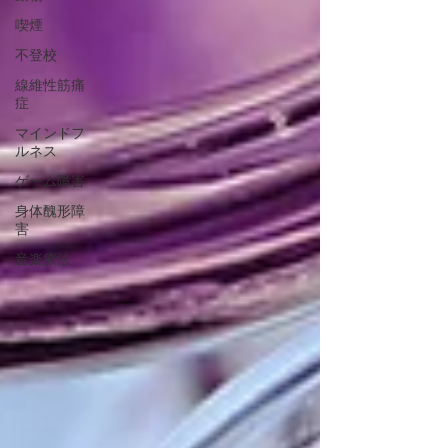
喫煙
不登校
線維性筋痛
症
マインドフ
ルネス
ゲーム障害
身体醜形障
害
音楽療法