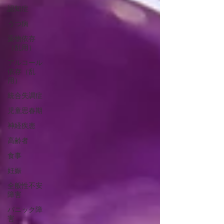
認知症
うつ病
薬物依存
（乱用）
アルコール
依存（乱
用）
統合失調症
児童思春期
神経疾患
高齢者
食事
妊娠
全般性不安
障害
パニック障
害