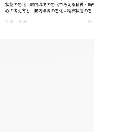
精神疾患と腸内環境との関係を考える時に、精神
状態の悪化→腸内環境の悪化で考える精神・脳中
心の考え方と、腸内環境の悪化→精神状態の悪化
で考える腸中心の考え方があります。 今回は、後
者の考え方を検証する内容で、脳の脈絡叢（脊髄
液を産生している血管の集まっている部分）の炎
症に対す...