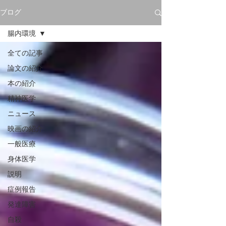
ブログ
腸内環境
全ての記事
論文の紹介
本の紹介
精神医学
ニュース
映画の紹介
一般医療
身体医学
説明
症例報告
発達障害
自殺