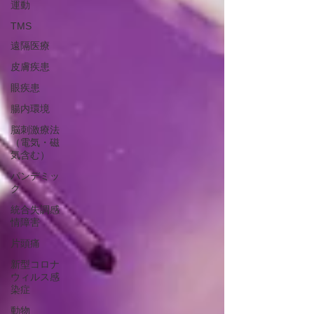
運動
TMS
遠隔医療
皮膚疾患
眼疾患
腸内環境
脳刺激療法
（電気・磁
気含む）
パンデミッ
ク
統合失調感
情障害
片頭痛
新型コロナ
ウィルス感
染症
動物