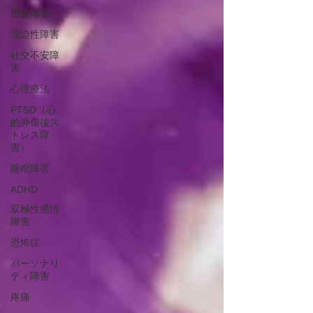
摂食障害
強迫性障害
社交不安障
害
心理療法
PTSD（心
的外傷後ス
トレス障
害）
睡眠障害
ADHD
双極性感情
障害
恐怖症
パーソナリ
ティ障害
疼痛