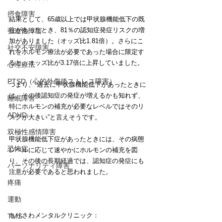
摂食障害
結果として、65歳以上では甲状腺機能低下の既
往があったとき、81％の認知症発症リスクの増
強迫性障害
加がありました（オッズ比1.81倍）。さらにこ
社交不安障害
れをホルモン療法が必要であった場合に限定す
ると、オッズ比が3.17倍に上昇していました。
心理療法
PTSD（心的外傷後ストレス障害）
つまり、“過去に甲状腺機能低下があったときに
は、その後認知症の発症が増えるかも知れず、
睡眠障害
特にホルモンの補充が必要なレベルではそのリ
ADHD
スクが大きい”と言えそうです。
双極性感情障害
甲状腺機能低下症があったときには、その病態
恐怖症
レベルに応じて速やかにホルモンの補充を図
り、その後の長期経過では、認知症の発症にも
パーソナリティ障害
注意が必要であると思われました。
疼痛
運動
もりさわメンタルクリニック：
TMS