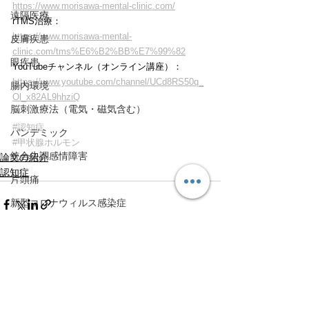
https://www.morisawa-mental-clinic.com/
遠隔医療
rTMS治療：
https://www.morisawa-mental-
皮膚疾患
clinic.com/tms%E6%B2%BB%E7%99%82
眼疾患
YouTubeチャンネル（オンライン講座）：
https://www.youtube.com/channel/UCd8RS50q_
腸内環境
Ol_x82AL9hhziQ
脳刺激療法（電気・磁気含む）
#認知症
パンデミック
#甲状腺ホルモン
統合失調感情障害
論文の紹介
認知症
片頭痛
新型コロナウィルス感染症
動物
喫煙
不登校
すべて表示
最新記事
線維性筋痛症