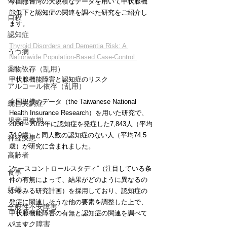
発達障害
今回は台湾の大規模なデータを用いて甲状腺機
能低下と認知症の関連を調べた研究をご紹介し
自殺
ます。
認知症
Thyroid Disorders and Dementia Risk: A 
うつ病
Nationwide Population-Based Case-Control 
Study
薬物依存（乱用）
甲状腺機能障害と認知症のリスク
アルコール依存（乱用）
全国規模のデータ（the Taiwanese National 
統合失調症
Health Insurance Research）を用いた研究で、
児童思春期
2006～2013年に認知症を発症した7,843人（平均
74.9歳）と同人数の認知症のない人（平均74.5
神経疾患
歳）が研究に含まれました。
高齢者
“ケースコントロールスタディ”（注目している条
食事
件の有無によって、結果がどのように異なるの
妊娠
かをみる研究計画）を採用しており、認知症の
発症に関連しそうな他の要素を調整した上で、
全般性不安障害
甲状腺機能障害の有無と認知症の関連を調べて
パニック障害
います。