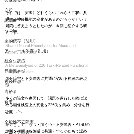
発達障害
自殺
それでは、実際にどれくらいこれらの症状に共
通する神経機能の変化があるのだろうかという
認知症
疑問に答えようとしたのが、今回ご紹介する研
うつ病
究です。
薬物依存（乱用）
Shared Neural Phenotypes for Mood and 
アルコール依存（乱用）
Anxiety Disorders
統合失調症
A Meta-analysis of 226 Task-Related Functional 
児童思春期
Imaging Studies
気分障害と不安障害に共通に認める神経の表現
神経疾患
型
高齢者
多くの論文を参照して、課題を遂行した際に認
食事
める画像検査上の変化を226例を集め、分析を行
いました。
妊娠
全般性不安障害
結果として、うつ・躁うつ・不安障害・PTSDの
診断を横断（各診断に共通）するかたちで認め
パニック障害