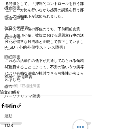
る特徴として、「抑制的コントロールを行う部
摂食障害
位」と「対比を行いながら感覚の調整を行う部
位」の活動低下が認められました。
強迫性障害
社交不安障害
具体的には、脳の部位のうち、下前頭前皮質、
島、下頭頂小葉、被殻における課題遂行中の活
心理療法
性化が健常な対照群と比較して低下していまし
PTSD（心的外傷後ストレス障害）
た。
睡眠障害
これらの活動性の低下が共通してみられる領域
ADHD
に注目することによって、不安の強いうつ病等
により有効な治療が検討できる可能性が考えら
双極性感情障害
れました。
#うつ病
#双極性障害
恐怖症
論文の紹介
パーソナリティ障害
疼痛
運動
TMS