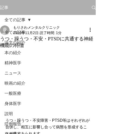
記事
全ての記事
もりさわメンタルクリニック
全ての記事
2019年11月2日
読了時間: 1分
うつ・躁うつ・不安・PTSDに共通する神経
論文の紹介
機能の特徴
本の紹介
精神医学
ニュース
映画の紹介
一般医療
身体医学
説明
うつ・躁うつ・不安障害・PTSD等はそれぞれが
症例報告
合併し、相互に影響し合って病態を形成するこ
とが多くみられます。