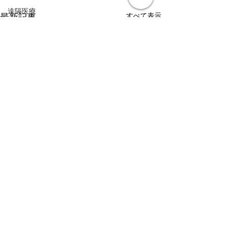
遠隔医療
すべて表示
最新記事
皮膚疾患
眼疾患
腸内環境
脳刺激療法（電気・磁気含む）
パンデミック
統合失調感情障害
片頭痛
新型コロナウィルス感染症
動物
喫煙
不登校
線維性筋痛症
コメント