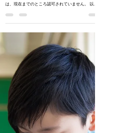
もりさわメンタルクリニック
2022年8月5日
読了時間: 2分
自閉症スペクトラム障害の新薬
（バロパプタン）は有効性を証
明できなかった
自閉症スペクトラムの中心的症状である、相互の
応答性やコミュニケーションの障害に対する薬剤
は、現在までのところ認可されていません。 以前
の試験では、社会性の部分において有効性がある
という結果だったバロバプタン（バゾプレシン１A
受容体阻害薬）の有効性を調べた臨床試験の結果
をご紹...