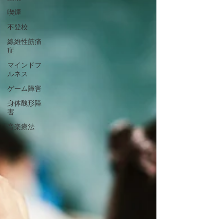
喫煙
不登校
線維性筋痛
症
マインドフ
ルネス
ゲーム障害
身体醜形障
害
音楽療法