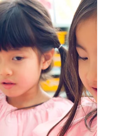
害との関連
妊娠期のベンゾジアゼピン類使用と神経発達（発
達障害の症状を含む）との関連性についてお伝え
してきました。 今回は、抗うつ薬のしようと発達
（早産やASD/ADHD症状を含む）との関連につい
て調べた研究をご紹介します。 Associations of
Maternal...