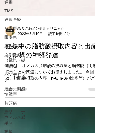
運動
TMS
遠隔医療
皮膚疾患
眼疾患
もりさわメンタルクリニック
腸内環境
2023年5月10日
読了時間: 2分
脳刺激療法
（電気・磁
妊娠中の脂肪酸摂取内容と出産
気含む）
した児の神経発達
パンデミッ
ク
昨日は、オメガ３脂肪酸の摂取量と脳機能（衝動
抑制）との関連についてお伝えしました。 今回
統合失調感
は、脂肪酸摂取の内容（n-6/ n-3の比率等）がどの
情障害
ように出産した児の神経発達に影響するかを調べ
片頭痛
た内容です。 Association between maternal
新型コロナ
intake...
ウィルス感
染症
動物