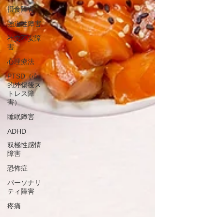
摂食障害
強迫性障害
社交不安障
害
心理療法
PTSD（心
的外傷後ス
トレス障
害）
睡眠障害
ADHD
双極性感情
障害
恐怖症
パーソナリ
ティ障害
疼痛