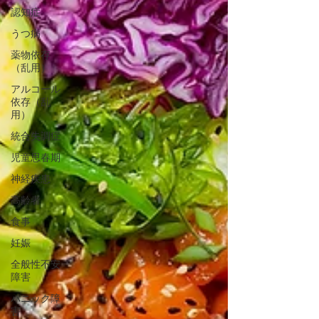
認知症
うつ病
薬物依存
（乱用）
アルコール
依存（乱
用）
統合失調症
児童思春期
神経疾患
高齢者
食事
妊娠
全般性不安
障害
パニック障
害